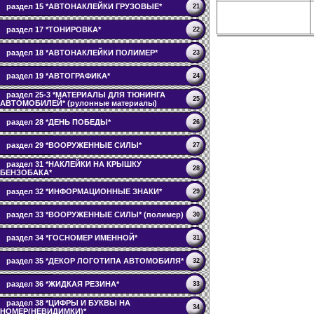
раздел 15 *АВТОНАКЛЕЙКИ ГРУЗОВЫЕ*
21
раздел 17 *ТОНИРОВКА*
22
раздел 18 *АВТОНАКЛЕЙКИ ПОЛИМЕР*
23
раздел 19 *АВТОГРАФИКА*
24
раздел 25-3 *МАТЕРИАЛЫ ДЛЯ ТЮНИНГА
25
АВТОМОБИЛЕЙ* (рулонные материалы)
раздел 28 *ДЕНЬ ПОБЕДЫ*
26
раздел 29 *ВООРУЖЕННЫЕ СИЛЫ*
27
раздел 31 *НАКЛЕЙКИ НА КРЫШКУ
28
БЕНЗОБАКА*
раздел 32 *ИНФОРМАЦИОННЫЕ ЗНАКИ*
29
раздел 33 *ВООРУЖЕННЫЕ СИЛЫ* (полимер)
30
раздел 34 *ГОСНОМЕР ИМЕННОЙ*
31
раздел 35 *ДЕКОР ЛОГОТИПА АВТОМОБИЛЯ*
32
раздел 36 *ЖИДКАЯ РЕЗИНА*
33
раздел 38 *ЦИФРЫ И БУКВЫ НА
34
НОМЕР(НЕВИДИМКИ)*