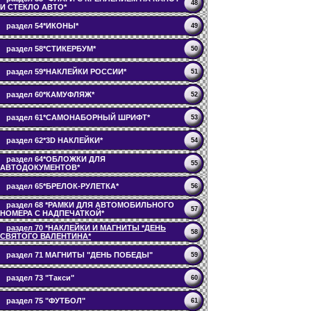
48
И СТЕКЛО АВТО*
раздел 54*ИКОНЫ*
49
раздел 58*СТИКЕРБУМ*
50
раздел 59*НАКЛЕЙКИ РОССИИ*
51
раздел 60*КАМУФЛЯЖ*
52
раздел 61*САМОНАБОРНЫЙ ШРИФТ*
53
раздел 62*3D НАКЛЕЙКИ*
54
раздел 64*ОБЛОЖКИ ДЛЯ
55
АВТОДОКУМЕНТОВ*
раздел 65*БРЕЛОК-РУЛЕТКА*
56
раздел 68 *РАМКИ ДЛЯ АВТОМОБИЛЬНОГО
57
НОМЕРА С НАДПЕЧАТКОЙ*
раздел 70 *НАКЛЕЙКИ И МАГНИТЫ *ДЕНЬ
58
СВЯТОГО ВАЛЕНТИНА*
раздел 71 МАГНИТЫ "ДЕНЬ ПОБЕДЫ"
59
раздел 73 "Такси"
60
раздел 75 "ФУТБОЛ"
61