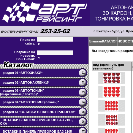
г. Екатеринбург, ул. Кре
Поиск по
Главная
КАТАЛОГ
НОВОСТ
сайту:
Вы находитесь в раздел
Подписка на
новости,
Ваш E-mail:
вид (щелкнуть для
увеличения)
раздел 01 *АВТОЗНАКИ*
01
раздел 02 *АВТОНАКЛЕЙКИ*
02
раздел 03 *АВТОТЮНИНГ
03
(вырезанные,плоттер)*
раздел 04 *АВТОТЮНИНГ(печать)*
04
раздел 41 *ВСТАВКИ В ПАНЕЛЬ ПРИБОРОВ*
05
ВСТАВКИ В ПАНЕЛЬ ПРИБОРОВ ВАЗ 2101,
06
ОКА
ВСТАВКИ В ПАНЕЛЬ ПРИБОРОВ ВАЗ 2105
07