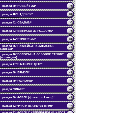
раздел 39 *НОВЫЙ ГОД*
35
раздел 40 *НАДПИСИ*
36
раздел 42 *СВАДЬБА*
37
раздел 43 *ВЫПИСКА ИЗ РОДДОМА*
38
раздел 44 *СТИКЕРБУМ*
39
раздел 45 *НАКЛЕЙКИ НА ЗАПАСНОЕ
40
КОЛЕСО*
раздел 46 *ПОЛОСЫ НА ЛОБОВОЕ СТЕКЛО*
41
(полноцвет)
раздел 47 *В МАШИНЕ ДЕТИ*
42
раздел 48 *БРЫЗГИ*
43
раздел 49 *РАЗЛОМЫ*
44
раздел *ФЛАГИ*
45
раздел 50 *ФЛАГИ (флагшток 1 метр)*
46
раздел 52 *ФЛАГИ (флагшток 38 см)*
47
раздел 53 *ФЛАГИ С КРЕПЛЕНИЕМ НА КАПОТ