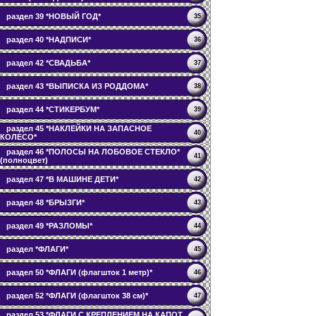
раздел 39 *НОВЫЙ ГОД*
35
раздел 40 *НАДПИСИ*
36
раздел 42 *СВАДЬБА*
37
раздел 43 *ВЫПИСКА ИЗ РОДДОМА*
38
раздел 44 *СТИКЕРБУМ*
39
раздел 45 *НАКЛЕЙКИ НА ЗАПАСНОЕ
40
КОЛЕСО*
раздел 46 *ПОЛОСЫ НА ЛОБОВОЕ СТЕКЛО*
41
(полноцвет)
раздел 47 *В МАШИНЕ ДЕТИ*
42
раздел 48 *БРЫЗГИ*
43
раздел 49 *РАЗЛОМЫ*
44
раздел *ФЛАГИ*
45
раздел 50 *ФЛАГИ (флагшток 1 метр)*
46
раздел 52 *ФЛАГИ (флагшток 38 см)*
47
раздел 53 *ФЛАГИ С КРЕПЛЕНИЕМ НА КАПОТ