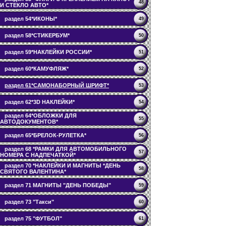
48
И СТЕКЛО АВТО*
раздел 54*ИКОНЫ*
49
раздел 58*СТИКЕРБУМ*
50
раздел 59*НАКЛЕЙКИ РОССИИ*
51
раздел 60*КАМУФЛЯЖ*
52
раздел 61*САМОНАБОРНЫЙ ШРИФТ*
53
раздел 62*3D НАКЛЕЙКИ*
54
раздел 64*ОБЛОЖКИ ДЛЯ
55
АВТОДОКУМЕНТОВ*
раздел 65*БРЕЛОК-РУЛЕТКА*
56
раздел 68 *РАМКИ ДЛЯ АВТОМОБИЛЬНОГО
57
НОМЕРА С НАДПЕЧАТКОЙ*
раздел 70 *НАКЛЕЙКИ И МАГНИТЫ *ДЕНЬ
58
СВЯТОГО ВАЛЕНТИНА*
раздел 71 МАГНИТЫ "ДЕНЬ ПОБЕДЫ"
59
раздел 73 "Такси"
60
раздел 75 "ФУТБОЛ"
61