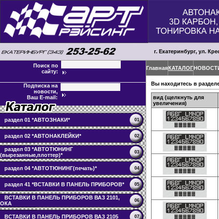
г. Екатеринбург, ул. Кре
Поиск по
Главная
КАТАЛОГ
НОВОСТ
сайту:
Вы находитесь в раздел
Подписка на
новости,
вид (щелкнуть для
Ваш E-mail:
увеличения)
раздел 01 *АВТОЗНАКИ*
01
раздел 02 *АВТОНАКЛЕЙКИ*
02
раздел 03 *АВТОТЮНИНГ
03
(вырезанные,плоттер)*
раздел 04 *АВТОТЮНИНГ(печать)*
04
раздел 41 *ВСТАВКИ В ПАНЕЛЬ ПРИБОРОВ*
05
ВСТАВКИ В ПАНЕЛЬ ПРИБОРОВ ВАЗ 2101,
06
ОКА
ВСТАВКИ В ПАНЕЛЬ ПРИБОРОВ ВАЗ 2105
07