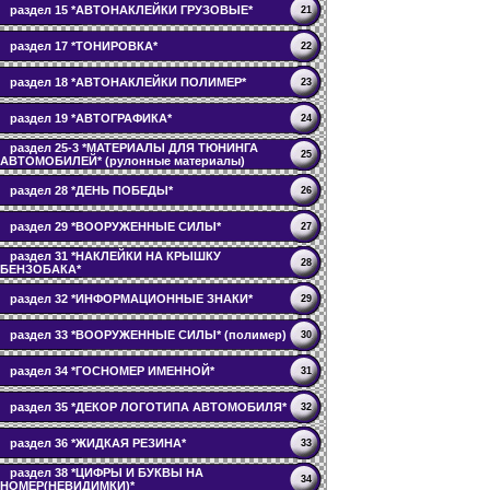
раздел 15 *АВТОНАКЛЕЙКИ ГРУЗОВЫЕ*
21
раздел 17 *ТОНИРОВКА*
22
раздел 18 *АВТОНАКЛЕЙКИ ПОЛИМЕР*
23
раздел 19 *АВТОГРАФИКА*
24
раздел 25-3 *МАТЕРИАЛЫ ДЛЯ ТЮНИНГА
25
АВТОМОБИЛЕЙ* (рулонные материалы)
раздел 28 *ДЕНЬ ПОБЕДЫ*
26
раздел 29 *ВООРУЖЕННЫЕ СИЛЫ*
27
раздел 31 *НАКЛЕЙКИ НА КРЫШКУ
28
БЕНЗОБАКА*
раздел 32 *ИНФОРМАЦИОННЫЕ ЗНАКИ*
29
раздел 33 *ВООРУЖЕННЫЕ СИЛЫ* (полимер)
30
раздел 34 *ГОСНОМЕР ИМЕННОЙ*
31
раздел 35 *ДЕКОР ЛОГОТИПА АВТОМОБИЛЯ*
32
раздел 36 *ЖИДКАЯ РЕЗИНА*
33
раздел 38 *ЦИФРЫ И БУКВЫ НА
34
НОМЕР(НЕВИДИМКИ)*