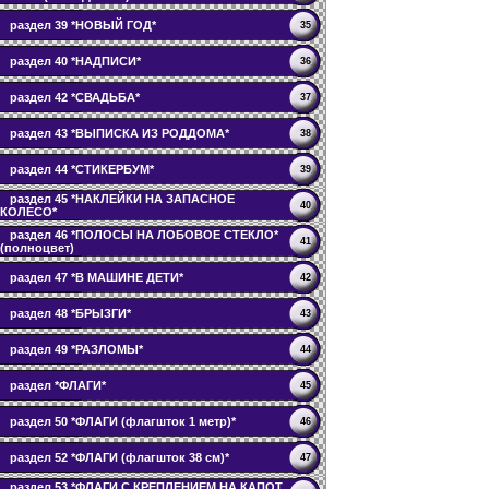
раздел 39 *НОВЫЙ ГОД*
35
раздел 40 *НАДПИСИ*
36
раздел 42 *СВАДЬБА*
37
раздел 43 *ВЫПИСКА ИЗ РОДДОМА*
38
раздел 44 *СТИКЕРБУМ*
39
раздел 45 *НАКЛЕЙКИ НА ЗАПАСНОЕ
40
КОЛЕСО*
раздел 46 *ПОЛОСЫ НА ЛОБОВОЕ СТЕКЛО*
41
(полноцвет)
раздел 47 *В МАШИНЕ ДЕТИ*
42
раздел 48 *БРЫЗГИ*
43
раздел 49 *РАЗЛОМЫ*
44
раздел *ФЛАГИ*
45
раздел 50 *ФЛАГИ (флагшток 1 метр)*
46
раздел 52 *ФЛАГИ (флагшток 38 см)*
47
раздел 53 *ФЛАГИ С КРЕПЛЕНИЕМ НА КАПОТ