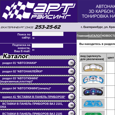
г. Екатеринбург, ул. Кре
Поиск по
Главная
КАТАЛОГ
НОВОСТ
сайту:
Вы находитесь в раздел
Подписка на
новости,
Ваш E-mail:
вид (щелкнуть
цвет
для увеличения)
раздел 01 *АВТОЗНАКИ*
01
раздел 02 *АВТОНАКЛЕЙКИ*
02
раздел 03 *АВТОТЮНИНГ
03
(вырезанные,плоттер)*
раздел 04 *АВТОТЮНИНГ(печать)*
04
раздел 41 *ВСТАВКИ В ПАНЕЛЬ ПРИБОРОВ*
05
ВСТАВКИ В ПАНЕЛЬ ПРИБОРОВ ВАЗ 2101,
06
ОКА
ВСТАВКИ В ПАНЕЛЬ ПРИБОРОВ ВАЗ 2105
07