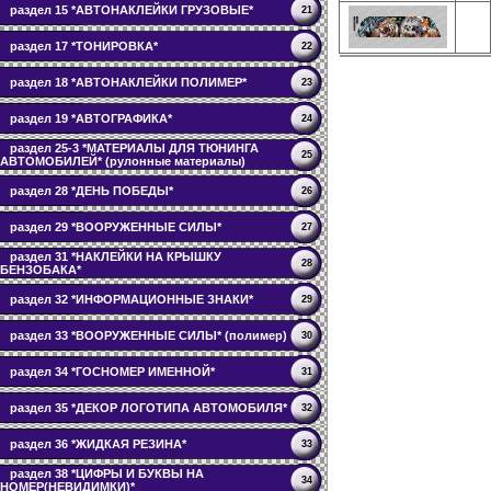
раздел 15 *АВТОНАКЛЕЙКИ ГРУЗОВЫЕ*
21
раздел 17 *ТОНИРОВКА*
22
раздел 18 *АВТОНАКЛЕЙКИ ПОЛИМЕР*
23
раздел 19 *АВТОГРАФИКА*
24
раздел 25-3 *МАТЕРИАЛЫ ДЛЯ ТЮНИНГА
25
АВТОМОБИЛЕЙ* (рулонные материалы)
раздел 28 *ДЕНЬ ПОБЕДЫ*
26
раздел 29 *ВООРУЖЕННЫЕ СИЛЫ*
27
раздел 31 *НАКЛЕЙКИ НА КРЫШКУ
28
БЕНЗОБАКА*
раздел 32 *ИНФОРМАЦИОННЫЕ ЗНАКИ*
29
раздел 33 *ВООРУЖЕННЫЕ СИЛЫ* (полимер)
30
раздел 34 *ГОСНОМЕР ИМЕННОЙ*
31
раздел 35 *ДЕКОР ЛОГОТИПА АВТОМОБИЛЯ*
32
раздел 36 *ЖИДКАЯ РЕЗИНА*
33
раздел 38 *ЦИФРЫ И БУКВЫ НА
34
НОМЕР(НЕВИДИМКИ)*