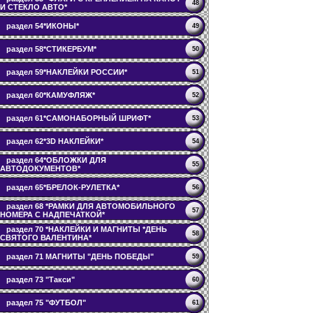
48
И СТЕКЛО АВТО*
раздел 54*ИКОНЫ*
49
раздел 58*СТИКЕРБУМ*
50
раздел 59*НАКЛЕЙКИ РОССИИ*
51
раздел 60*КАМУФЛЯЖ*
52
раздел 61*САМОНАБОРНЫЙ ШРИФТ*
53
раздел 62*3D НАКЛЕЙКИ*
54
раздел 64*ОБЛОЖКИ ДЛЯ
55
АВТОДОКУМЕНТОВ*
раздел 65*БРЕЛОК-РУЛЕТКА*
56
раздел 68 *РАМКИ ДЛЯ АВТОМОБИЛЬНОГО
57
НОМЕРА С НАДПЕЧАТКОЙ*
раздел 70 *НАКЛЕЙКИ И МАГНИТЫ *ДЕНЬ
58
СВЯТОГО ВАЛЕНТИНА*
раздел 71 МАГНИТЫ "ДЕНЬ ПОБЕДЫ"
59
раздел 73 "Такси"
60
раздел 75 "ФУТБОЛ"
61