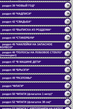
раздел 39 *НОВЫЙ ГОД*
35
раздел 40 *НАДПИСИ*
36
раздел 42 *СВАДЬБА*
37
раздел 43 *ВЫПИСКА ИЗ РОДДОМА*
38
раздел 44 *СТИКЕРБУМ*
39
раздел 45 *НАКЛЕЙКИ НА ЗАПАСНОЕ
40
КОЛЕСО*
раздел 46 *ПОЛОСЫ НА ЛОБОВОЕ СТЕКЛО*
41
(полноцвет)
раздел 47 *В МАШИНЕ ДЕТИ*
42
раздел 48 *БРЫЗГИ*
43
раздел 49 *РАЗЛОМЫ*
44
раздел *ФЛАГИ*
45
раздел 50 *ФЛАГИ (флагшток 1 метр)*
46
раздел 52 *ФЛАГИ (флагшток 38 см)*
47
раздел 53 *ФЛАГИ С КРЕПЛЕНИЕМ НА КАПОТ