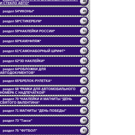
48
И СТЕКЛО АВТО*
раздел 54*ИКОНЫ*
49
раздел 58*СТИКЕРБУМ*
50
раздел 59*НАКЛЕЙКИ РОССИИ*
51
раздел 60*КАМУФЛЯЖ*
52
раздел 61*САМОНАБОРНЫЙ ШРИФТ*
53
раздел 62*3D НАКЛЕЙКИ*
54
раздел 64*ОБЛОЖКИ ДЛЯ
55
АВТОДОКУМЕНТОВ*
раздел 65*БРЕЛОК-РУЛЕТКА*
56
раздел 68 *РАМКИ ДЛЯ АВТОМОБИЛЬНОГО
57
НОМЕРА С НАДПЕЧАТКОЙ*
раздел 70 *НАКЛЕЙКИ И МАГНИТЫ *ДЕНЬ
58
СВЯТОГО ВАЛЕНТИНА*
раздел 71 МАГНИТЫ "ДЕНЬ ПОБЕДЫ"
59
раздел 73 "Такси"
60
раздел 75 "ФУТБОЛ"
61