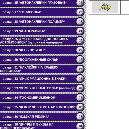
раздел 15 *АВТОНАКЛЕЙКИ ГРУЗОВЫЕ*
21
раздел 17 *ТОНИРОВКА*
22
раздел 18 *АВТОНАКЛЕЙКИ ПОЛИМЕР*
23
раздел 19 *АВТОГРАФИКА*
24
раздел 25-3 *МАТЕРИАЛЫ ДЛЯ ТЮНИНГА
25
АВТОМОБИЛЕЙ* (рулонные материалы)
раздел 28 *ДЕНЬ ПОБЕДЫ*
26
раздел 29 *ВООРУЖЕННЫЕ СИЛЫ*
27
раздел 31 *НАКЛЕЙКИ НА КРЫШКУ
28
БЕНЗОБАКА*
раздел 32 *ИНФОРМАЦИОННЫЕ ЗНАКИ*
29
раздел 33 *ВООРУЖЕННЫЕ СИЛЫ* (полимер)
30
раздел 34 *ГОСНОМЕР ИМЕННОЙ*
31
раздел 35 *ДЕКОР ЛОГОТИПА АВТОМОБИЛЯ*
32
раздел 36 *ЖИДКАЯ РЕЗИНА*
33
раздел 38 *ЦИФРЫ И БУКВЫ НА
34
НОМЕР(НЕВИДИМКИ)*