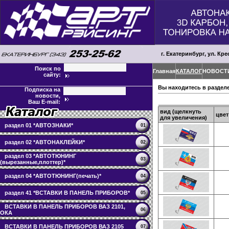
г. Екатеринбург, ул. Кре
Поиск по
Главная
КАТАЛОГ
НОВОСТ
сайту:
Вы находитесь в раздел
Подписка на
новости,
Ваш E-mail:
вид (щелкнуть
цвет
для увеличения)
раздел 01 *АВТОЗНАКИ*
01
раздел 02 *АВТОНАКЛЕЙКИ*
02
раздел 03 *АВТОТЮНИНГ
03
(вырезанные,плоттер)*
раздел 04 *АВТОТЮНИНГ(печать)*
04
раздел 41 *ВСТАВКИ В ПАНЕЛЬ ПРИБОРОВ*
05
ВСТАВКИ В ПАНЕЛЬ ПРИБОРОВ ВАЗ 2101,
06
ОКА
ВСТАВКИ В ПАНЕЛЬ ПРИБОРОВ ВАЗ 2105
07