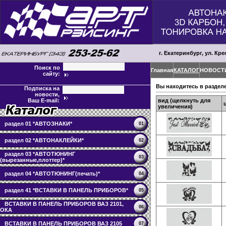
г. Екатеринбург, ул. Кре
Поиск по
Главная
КАТАЛОГ
НОВОСТ
сайту:
Вы находитесь в раздел
Подписка на
новости,
вид (щелкнуть для
Ваш E-mail:
увеличения)
раздел 01 *АВТОЗНАКИ*
01
раздел 02 *АВТОНАКЛЕЙКИ*
02
раздел 03 *АВТОТЮНИНГ
03
(вырезанные,плоттер)*
раздел 04 *АВТОТЮНИНГ(печать)*
04
раздел 41 *ВСТАВКИ В ПАНЕЛЬ ПРИБОРОВ*
05
ВСТАВКИ В ПАНЕЛЬ ПРИБОРОВ ВАЗ 2101,
06
ОКА
ВСТАВКИ В ПАНЕЛЬ ПРИБОРОВ ВАЗ 2105
07