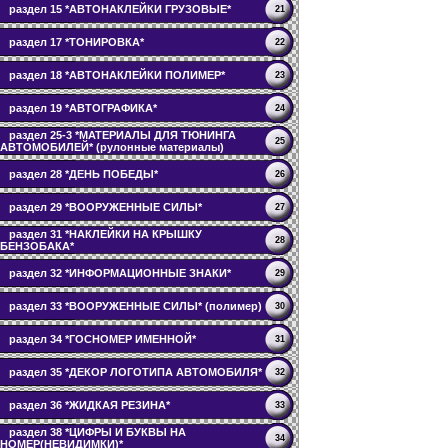
раздел 15 *АВТОНАКЛЕЙКИ ГРУЗОВЫЕ*
21
раздел 17 *ТОНИРОВКА*
22
раздел 18 *АВТОНАКЛЕЙКИ ПОЛИМЕР*
23
раздел 19 *АВТОГРАФИКА*
24
раздел 25-3 *МАТЕРИАЛЫ ДЛЯ ТЮНИНГА
25
АВТОМОБИЛЕЙ* (рулонные материалы)
раздел 28 *ДЕНЬ ПОБЕДЫ*
26
раздел 29 *ВООРУЖЕННЫЕ СИЛЫ*
27
раздел 31 *НАКЛЕЙКИ НА КРЫШКУ
28
БЕНЗОБАКА*
раздел 32 *ИНФОРМАЦИОННЫЕ ЗНАКИ*
29
раздел 33 *ВООРУЖЕННЫЕ СИЛЫ* (полимер)
30
раздел 34 *ГОСНОМЕР ИМЕННОЙ*
31
раздел 35 *ДЕКОР ЛОГОТИПА АВТОМОБИЛЯ*
32
раздел 36 *ЖИДКАЯ РЕЗИНА*
33
раздел 38 *ЦИФРЫ И БУКВЫ НА
34
НОМЕР(НЕВИДИМКИ)*