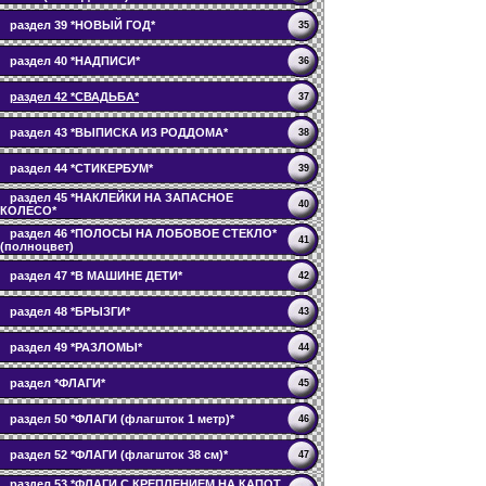
раздел 39 *НОВЫЙ ГОД*
35
раздел 40 *НАДПИСИ*
36
раздел 42 *СВАДЬБА*
37
раздел 43 *ВЫПИСКА ИЗ РОДДОМА*
38
раздел 44 *СТИКЕРБУМ*
39
раздел 45 *НАКЛЕЙКИ НА ЗАПАСНОЕ
40
КОЛЕСО*
раздел 46 *ПОЛОСЫ НА ЛОБОВОЕ СТЕКЛО*
41
(полноцвет)
раздел 47 *В МАШИНЕ ДЕТИ*
42
раздел 48 *БРЫЗГИ*
43
раздел 49 *РАЗЛОМЫ*
44
раздел *ФЛАГИ*
45
раздел 50 *ФЛАГИ (флагшток 1 метр)*
46
раздел 52 *ФЛАГИ (флагшток 38 см)*
47
раздел 53 *ФЛАГИ С КРЕПЛЕНИЕМ НА КАПОТ