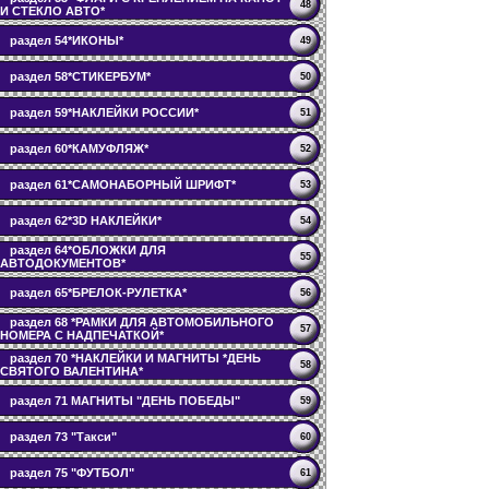
48
И СТЕКЛО АВТО*
раздел 54*ИКОНЫ*
49
раздел 58*СТИКЕРБУМ*
50
раздел 59*НАКЛЕЙКИ РОССИИ*
51
раздел 60*КАМУФЛЯЖ*
52
раздел 61*САМОНАБОРНЫЙ ШРИФТ*
53
раздел 62*3D НАКЛЕЙКИ*
54
раздел 64*ОБЛОЖКИ ДЛЯ
55
АВТОДОКУМЕНТОВ*
раздел 65*БРЕЛОК-РУЛЕТКА*
56
раздел 68 *РАМКИ ДЛЯ АВТОМОБИЛЬНОГО
57
НОМЕРА С НАДПЕЧАТКОЙ*
раздел 70 *НАКЛЕЙКИ И МАГНИТЫ *ДЕНЬ
58
СВЯТОГО ВАЛЕНТИНА*
раздел 71 МАГНИТЫ "ДЕНЬ ПОБЕДЫ"
59
раздел 73 "Такси"
60
раздел 75 "ФУТБОЛ"
61