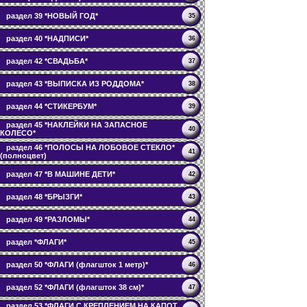
раздел 39 *НОВЫЙ ГОД*
35
раздел 40 *НАДПИСИ*
36
раздел 42 *СВАДЬБА*
37
раздел 43 *ВЫПИСКА ИЗ РОДДОМА*
38
раздел 44 *СТИКЕРБУМ*
39
раздел 45 *НАКЛЕЙКИ НА ЗАПАСНОЕ
40
КОЛЕСО*
раздел 46 *ПОЛОСЫ НА ЛОБОВОЕ СТЕКЛО*
41
(полноцвет)
раздел 47 *В МАШИНЕ ДЕТИ*
42
раздел 48 *БРЫЗГИ*
43
раздел 49 *РАЗЛОМЫ*
44
раздел *ФЛАГИ*
45
раздел 50 *ФЛАГИ (флагшток 1 метр)*
46
раздел 52 *ФЛАГИ (флагшток 38 см)*
47
раздел 53 *ФЛАГИ С КРЕПЛЕНИЕМ НА КАПОТ