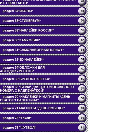
48
И СТЕКЛО АВТО*
раздел 54*ИКОНЫ*
49
раздел 58*СТИКЕРБУМ*
50
раздел 59*НАКЛЕЙКИ РОССИИ*
51
раздел 60*КАМУФЛЯЖ*
52
раздел 61*САМОНАБОРНЫЙ ШРИФТ*
53
раздел 62*3D НАКЛЕЙКИ*
54
раздел 64*ОБЛОЖКИ ДЛЯ
55
АВТОДОКУМЕНТОВ*
раздел 65*БРЕЛОК-РУЛЕТКА*
56
раздел 68 *РАМКИ ДЛЯ АВТОМОБИЛЬНОГО
57
НОМЕРА С НАДПЕЧАТКОЙ*
раздел 70 *НАКЛЕЙКИ И МАГНИТЫ *ДЕНЬ
58
СВЯТОГО ВАЛЕНТИНА*
раздел 71 МАГНИТЫ "ДЕНЬ ПОБЕДЫ"
59
раздел 73 "Такси"
60
раздел 75 "ФУТБОЛ"
61