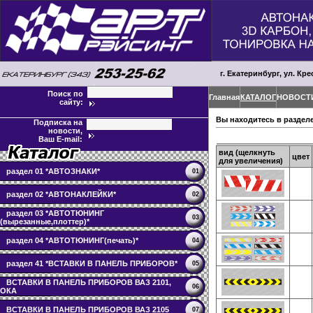
г. Екатеринбург, ул. Кре
Поиск по
Главная
КАТАЛОГ
НОВОСТ
сайту:
Вы находитесь в раздел
Подписка на
новости,
Ваш E-mail:
вид (щелкнуть
цвет
для увеличения)
раздел 01 *АВТОЗНАКИ*
01
раздел 02 *АВТОНАКЛЕЙКИ*
02
раздел 03 *АВТОТЮНИНГ
03
(вырезанные,плоттер)*
раздел 04 *АВТОТЮНИНГ(печать)*
04
раздел 41 *ВСТАВКИ В ПАНЕЛЬ ПРИБОРОВ*
05
ВСТАВКИ В ПАНЕЛЬ ПРИБОРОВ ВАЗ 2101,
06
ОКА
ВСТАВКИ В ПАНЕЛЬ ПРИБОРОВ ВАЗ 2105
07