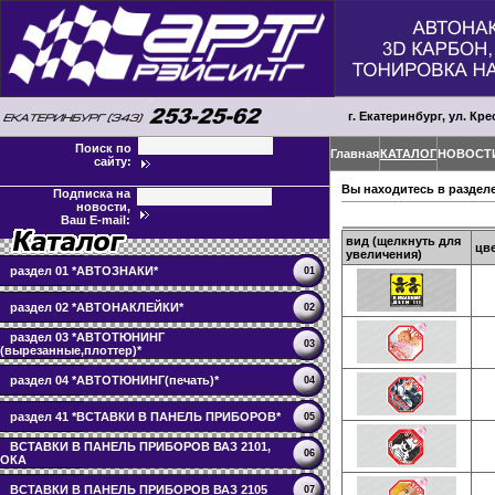
г. Екатеринбург, ул. Кре
Поиск по
Главная
КАТАЛОГ
НОВОСТ
сайту:
Вы находитесь в раздел
Подписка на
новости,
Ваш E-mail:
вид (щелкнуть для
цв
увеличения)
раздел 01 *АВТОЗНАКИ*
01
раздел 02 *АВТОНАКЛЕЙКИ*
02
раздел 03 *АВТОТЮНИНГ
03
(вырезанные,плоттер)*
раздел 04 *АВТОТЮНИНГ(печать)*
04
раздел 41 *ВСТАВКИ В ПАНЕЛЬ ПРИБОРОВ*
05
ВСТАВКИ В ПАНЕЛЬ ПРИБОРОВ ВАЗ 2101,
06
ОКА
ВСТАВКИ В ПАНЕЛЬ ПРИБОРОВ ВАЗ 2105
07