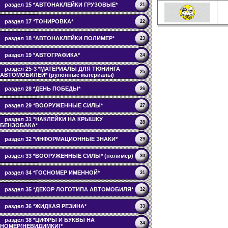
раздел 15 *АВТОНАКЛЕЙКИ ГРУЗОВЫЕ*
21
раздел 17 *ТОНИРОВКА*
22
раздел 18 *АВТОНАКЛЕЙКИ ПОЛИМЕР*
23
раздел 19 *АВТОГРАФИКА*
24
раздел 25-3 *МАТЕРИАЛЫ ДЛЯ ТЮНИНГА
25
АВТОМОБИЛЕЙ* (рулонные материалы)
раздел 28 *ДЕНЬ ПОБЕДЫ*
26
раздел 29 *ВООРУЖЕННЫЕ СИЛЫ*
27
раздел 31 *НАКЛЕЙКИ НА КРЫШКУ
28
БЕНЗОБАКА*
раздел 32 *ИНФОРМАЦИОННЫЕ ЗНАКИ*
29
раздел 33 *ВООРУЖЕННЫЕ СИЛЫ* (полимер)
30
раздел 34 *ГОСНОМЕР ИМЕННОЙ*
31
раздел 35 *ДЕКОР ЛОГОТИПА АВТОМОБИЛЯ*
32
раздел 36 *ЖИДКАЯ РЕЗИНА*
33
раздел 38 *ЦИФРЫ И БУКВЫ НА
34
НОМЕР(НЕВИДИМКИ)*