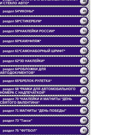
48
И СТЕКЛО АВТО*
раздел 54*ИКОНЫ*
49
раздел 58*СТИКЕРБУМ*
50
раздел 59*НАКЛЕЙКИ РОССИИ*
51
раздел 60*КАМУФЛЯЖ*
52
раздел 61*САМОНАБОРНЫЙ ШРИФТ*
53
раздел 62*3D НАКЛЕЙКИ*
54
раздел 64*ОБЛОЖКИ ДЛЯ
55
АВТОДОКУМЕНТОВ*
раздел 65*БРЕЛОК-РУЛЕТКА*
56
раздел 68 *РАМКИ ДЛЯ АВТОМОБИЛЬНОГО
57
НОМЕРА С НАДПЕЧАТКОЙ*
раздел 70 *НАКЛЕЙКИ И МАГНИТЫ *ДЕНЬ
58
СВЯТОГО ВАЛЕНТИНА*
раздел 71 МАГНИТЫ "ДЕНЬ ПОБЕДЫ"
59
раздел 73 "Такси"
60
раздел 75 "ФУТБОЛ"
61