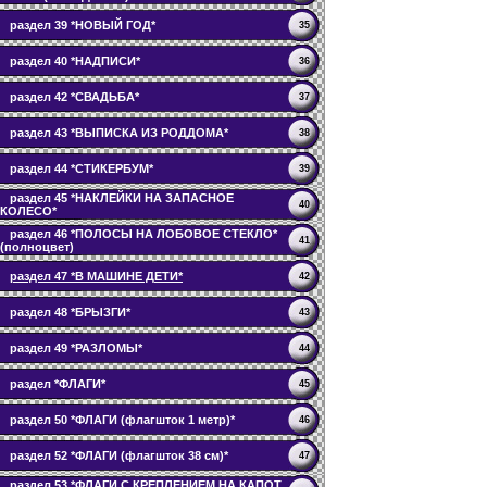
раздел 39 *НОВЫЙ ГОД*
35
раздел 40 *НАДПИСИ*
36
раздел 42 *СВАДЬБА*
37
раздел 43 *ВЫПИСКА ИЗ РОДДОМА*
38
раздел 44 *СТИКЕРБУМ*
39
раздел 45 *НАКЛЕЙКИ НА ЗАПАСНОЕ
40
КОЛЕСО*
раздел 46 *ПОЛОСЫ НА ЛОБОВОЕ СТЕКЛО*
41
(полноцвет)
раздел 47 *В МАШИНЕ ДЕТИ*
42
раздел 48 *БРЫЗГИ*
43
раздел 49 *РАЗЛОМЫ*
44
раздел *ФЛАГИ*
45
раздел 50 *ФЛАГИ (флагшток 1 метр)*
46
раздел 52 *ФЛАГИ (флагшток 38 см)*
47
раздел 53 *ФЛАГИ С КРЕПЛЕНИЕМ НА КАПОТ