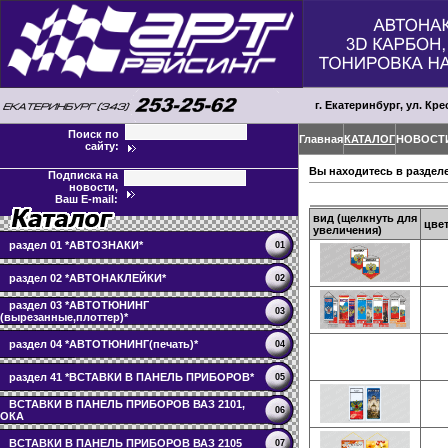
г. Екатеринбург, ул. Кре
Поиск по
Главная
КАТАЛОГ
НОВОСТ
сайту:
Вы находитесь в раздел
Подписка на
новости,
Ваш E-mail:
вид (щелкнуть для
цве
увеличения)
раздел 01 *АВТОЗНАКИ*
01
раздел 02 *АВТОНАКЛЕЙКИ*
02
раздел 03 *АВТОТЮНИНГ
03
(вырезанные,плоттер)*
раздел 04 *АВТОТЮНИНГ(печать)*
04
раздел 41 *ВСТАВКИ В ПАНЕЛЬ ПРИБОРОВ*
05
ВСТАВКИ В ПАНЕЛЬ ПРИБОРОВ ВАЗ 2101,
06
ОКА
ВСТАВКИ В ПАНЕЛЬ ПРИБОРОВ ВАЗ 2105
07