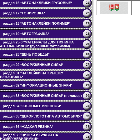
раздел 15 *АВТОНАКЛЕЙКИ ГРУЗОВЫЕ*
21
раздел 17 *ТОНИРОВКА*
22
раздел 18 *АВТОНАКЛЕЙКИ ПОЛИМЕР*
23
раздел 19 *АВТОГРАФИКА*
24
раздел 25-3 *МАТЕРИАЛЫ ДЛЯ ТЮНИНГА
25
АВТОМОБИЛЕЙ* (рулонные материалы)
раздел 28 *ДЕНЬ ПОБЕДЫ*
26
раздел 29 *ВООРУЖЕННЫЕ СИЛЫ*
27
раздел 31 *НАКЛЕЙКИ НА КРЫШКУ
28
БЕНЗОБАКА*
раздел 32 *ИНФОРМАЦИОННЫЕ ЗНАКИ*
29
раздел 33 *ВООРУЖЕННЫЕ СИЛЫ* (полимер)
30
раздел 34 *ГОСНОМЕР ИМЕННОЙ*
31
раздел 35 *ДЕКОР ЛОГОТИПА АВТОМОБИЛЯ*
32
раздел 36 *ЖИДКАЯ РЕЗИНА*
33
раздел 38 *ЦИФРЫ И БУКВЫ НА
34
НОМЕР(НЕВИДИМКИ)*