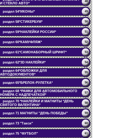
48
И СТЕКЛО АВТО*
раздел 54*ИКОНЫ*
49
раздел 58*СТИКЕРБУМ*
50
раздел 59*НАКЛЕЙКИ РОССИИ*
51
раздел 60*КАМУФЛЯЖ*
52
раздел 61*САМОНАБОРНЫЙ ШРИФТ*
53
раздел 62*3D НАКЛЕЙКИ*
54
раздел 64*ОБЛОЖКИ ДЛЯ
55
АВТОДОКУМЕНТОВ*
раздел 65*БРЕЛОК-РУЛЕТКА*
56
раздел 68 *РАМКИ ДЛЯ АВТОМОБИЛЬНОГО
57
НОМЕРА С НАДПЕЧАТКОЙ*
раздел 70 *НАКЛЕЙКИ И МАГНИТЫ *ДЕНЬ
58
СВЯТОГО ВАЛЕНТИНА*
раздел 71 МАГНИТЫ "ДЕНЬ ПОБЕДЫ"
59
раздел 73 "Такси"
60
раздел 75 "ФУТБОЛ"
61