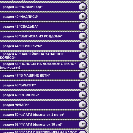
раздел 39 *НОВЫЙ ГОД*
35
раздел 40 *НАДПИСИ*
36
раздел 42 *СВАДЬБА*
37
раздел 43 *ВЫПИСКА ИЗ РОДДОМА*
38
раздел 44 *СТИКЕРБУМ*
39
раздел 45 *НАКЛЕЙКИ НА ЗАПАСНОЕ
40
КОЛЕСО*
раздел 46 *ПОЛОСЫ НА ЛОБОВОЕ СТЕКЛО*
41
(полноцвет)
раздел 47 *В МАШИНЕ ДЕТИ*
42
раздел 48 *БРЫЗГИ*
43
раздел 49 *РАЗЛОМЫ*
44
раздел *ФЛАГИ*
45
раздел 50 *ФЛАГИ (флагшток 1 метр)*
46
раздел 52 *ФЛАГИ (флагшток 38 см)*
47
раздел 53 *ФЛАГИ С КРЕПЛЕНИЕМ НА КАПОТ