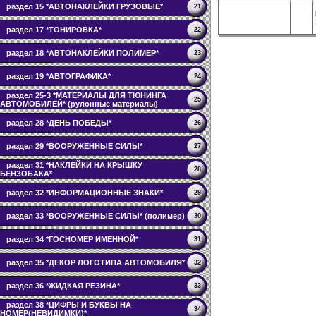
раздел 15 *АВТОНАКЛЕЙКИ ГРУЗОВЫЕ*
21
раздел 17 *ТОНИРОВКА*
22
раздел 18 *АВТОНАКЛЕЙКИ ПОЛИМЕР*
23
раздел 19 *АВТОГРАФИКА*
24
раздел 25-3 *МАТЕРИАЛЫ ДЛЯ ТЮНИНГА
25
АВТОМОБИЛЕЙ* (рулонные материалы)
раздел 28 *ДЕНЬ ПОБЕДЫ*
26
раздел 29 *ВООРУЖЕННЫЕ СИЛЫ*
27
раздел 31 *НАКЛЕЙКИ НА КРЫШКУ
28
БЕНЗОБАКА*
раздел 32 *ИНФОРМАЦИОННЫЕ ЗНАКИ*
29
раздел 33 *ВООРУЖЕННЫЕ СИЛЫ* (полимер)
30
раздел 34 *ГОСНОМЕР ИМЕННОЙ*
31
раздел 35 *ДЕКОР ЛОГОТИПА АВТОМОБИЛЯ*
32
раздел 36 *ЖИДКАЯ РЕЗИНА*
33
раздел 38 *ЦИФРЫ И БУКВЫ НА
34
НОМЕР(НЕВИДИМКИ)*