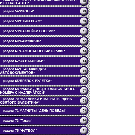
48
И СТЕКЛО АВТО*
раздел 54*ИКОНЫ*
49
раздел 58*СТИКЕРБУМ*
50
раздел 59*НАКЛЕЙКИ РОССИИ*
51
раздел 60*КАМУФЛЯЖ*
52
раздел 61*САМОНАБОРНЫЙ ШРИФТ*
53
раздел 62*3D НАКЛЕЙКИ*
54
раздел 64*ОБЛОЖКИ ДЛЯ
55
АВТОДОКУМЕНТОВ*
раздел 65*БРЕЛОК-РУЛЕТКА*
56
раздел 68 *РАМКИ ДЛЯ АВТОМОБИЛЬНОГО
57
НОМЕРА С НАДПЕЧАТКОЙ*
раздел 70 *НАКЛЕЙКИ И МАГНИТЫ *ДЕНЬ
58
СВЯТОГО ВАЛЕНТИНА*
раздел 71 МАГНИТЫ "ДЕНЬ ПОБЕДЫ"
59
раздел 73 "Такси"
60
раздел 75 "ФУТБОЛ"
61