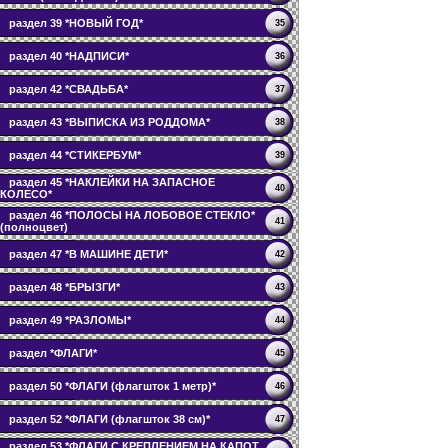
раздел 39 *НОВЫЙ ГОД*
35
раздел 40 *НАДПИСИ*
36
раздел 42 *СВАДЬБА*
37
раздел 43 *ВЫПИСКА ИЗ РОДДОМА*
38
раздел 44 *СТИКЕРБУМ*
39
раздел 45 *НАКЛЕЙКИ НА ЗАПАСНОЕ
40
КОЛЕСО*
раздел 46 *ПОЛОСЫ НА ЛОБОВОЕ СТЕКЛО*
41
(полноцвет)
раздел 47 *В МАШИНЕ ДЕТИ*
42
раздел 48 *БРЫЗГИ*
43
раздел 49 *РАЗЛОМЫ*
44
раздел *ФЛАГИ*
45
раздел 50 *ФЛАГИ (флагшток 1 метр)*
46
раздел 52 *ФЛАГИ (флагшток 38 см)*
47
раздел 53 *ФЛАГИ С КРЕПЛЕНИЕМ НА КАПОТ