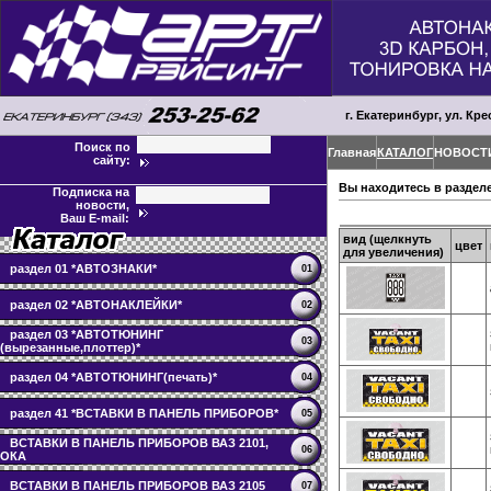
г. Екатеринбург, ул. Кре
Поиск по
Главная
КАТАЛОГ
НОВОСТ
сайту:
Вы находитесь в раздел
Подписка на
новости,
Ваш E-mail:
вид (щелкнуть
цвет
для увеличения)
раздел 01 *АВТОЗНАКИ*
01
раздел 02 *АВТОНАКЛЕЙКИ*
02
раздел 03 *АВТОТЮНИНГ
03
(вырезанные,плоттер)*
раздел 04 *АВТОТЮНИНГ(печать)*
04
раздел 41 *ВСТАВКИ В ПАНЕЛЬ ПРИБОРОВ*
05
ВСТАВКИ В ПАНЕЛЬ ПРИБОРОВ ВАЗ 2101,
06
ОКА
ВСТАВКИ В ПАНЕЛЬ ПРИБОРОВ ВАЗ 2105
07