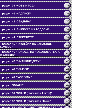
раздел 39 *НОВЫЙ ГОД*
35
раздел 40 *НАДПИСИ*
36
раздел 42 *СВАДЬБА*
37
раздел 43 *ВЫПИСКА ИЗ РОДДОМА*
38
раздел 44 *СТИКЕРБУМ*
39
раздел 45 *НАКЛЕЙКИ НА ЗАПАСНОЕ
40
КОЛЕСО*
раздел 46 *ПОЛОСЫ НА ЛОБОВОЕ СТЕКЛО*
41
(полноцвет)
раздел 47 *В МАШИНЕ ДЕТИ*
42
раздел 48 *БРЫЗГИ*
43
раздел 49 *РАЗЛОМЫ*
44
раздел *ФЛАГИ*
45
раздел 50 *ФЛАГИ (флагшток 1 метр)*
46
раздел 52 *ФЛАГИ (флагшток 38 см)*
47
раздел 53 *ФЛАГИ С КРЕПЛЕНИЕМ НА КАПОТ