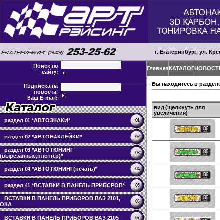
г. Екатеринбург, ул. Кре
Поиск по
Главная
КАТАЛОГ
НОВОСТ
сайту:
Вы находитесь в раздел
Подписка на
новости,
Ваш E-mail:
вид (щелкнуть для
увеличения)
раздел 01 *АВТОЗНАКИ*
01
раздел 02 *АВТОНАКЛЕЙКИ*
02
раздел 03 *АВТОТЮНИНГ
03
(вырезанные,плоттер)*
раздел 04 *АВТОТЮНИНГ(печать)*
04
раздел 41 *ВСТАВКИ В ПАНЕЛЬ ПРИБОРОВ*
05
ВСТАВКИ В ПАНЕЛЬ ПРИБОРОВ ВАЗ 2101,
06
ОКА
ВСТАВКИ В ПАНЕЛЬ ПРИБОРОВ ВАЗ 2105
07