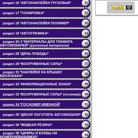
раздел 15 *АВТОНАКЛЕЙКИ ГРУЗОВЫЕ*
21
раздел 17 *ТОНИРОВКА*
22
раздел 18 *АВТОНАКЛЕЙКИ ПОЛИМЕР*
23
раздел 19 *АВТОГРАФИКА*
24
раздел 25-3 *МАТЕРИАЛЫ ДЛЯ ТЮНИНГА
25
АВТОМОБИЛЕЙ* (рулонные материалы)
раздел 28 *ДЕНЬ ПОБЕДЫ*
26
раздел 29 *ВООРУЖЕННЫЕ СИЛЫ*
27
раздел 31 *НАКЛЕЙКИ НА КРЫШКУ
28
БЕНЗОБАКА*
раздел 32 *ИНФОРМАЦИОННЫЕ ЗНАКИ*
29
раздел 33 *ВООРУЖЕННЫЕ СИЛЫ* (полимер)
30
раздел 34 *ГОСНОМЕР ИМЕННОЙ*
31
раздел 35 *ДЕКОР ЛОГОТИПА АВТОМОБИЛЯ*
32
раздел 36 *ЖИДКАЯ РЕЗИНА*
33
раздел 38 *ЦИФРЫ И БУКВЫ НА
34
НОМЕР(НЕВИДИМКИ)*