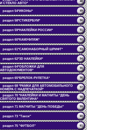
48
И СТЕКЛО АВТО*
раздел 54*ИКОНЫ*
49
раздел 58*СТИКЕРБУМ*
50
раздел 59*НАКЛЕЙКИ РОССИИ*
51
раздел 60*КАМУФЛЯЖ*
52
раздел 61*САМОНАБОРНЫЙ ШРИФТ*
53
раздел 62*3D НАКЛЕЙКИ*
54
раздел 64*ОБЛОЖКИ ДЛЯ
55
АВТОДОКУМЕНТОВ*
раздел 65*БРЕЛОК-РУЛЕТКА*
56
раздел 68 *РАМКИ ДЛЯ АВТОМОБИЛЬНОГО
57
НОМЕРА С НАДПЕЧАТКОЙ*
раздел 70 *НАКЛЕЙКИ И МАГНИТЫ *ДЕНЬ
58
СВЯТОГО ВАЛЕНТИНА*
раздел 71 МАГНИТЫ "ДЕНЬ ПОБЕДЫ"
59
раздел 73 "Такси"
60
раздел 75 "ФУТБОЛ"
61