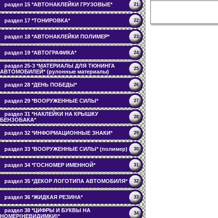
раздел 15 *АВТОНАКЛЕЙКИ ГРУЗОВЫЕ*
21
раздел 17 *ТОНИРОВКА*
22
раздел 18 *АВТОНАКЛЕЙКИ ПОЛИМЕР*
23
раздел 19 *АВТОГРАФИКА*
24
раздел 25-3 *МАТЕРИАЛЫ ДЛЯ ТЮНИНГА
25
АВТОМОБИЛЕЙ* (рулонные материалы)
раздел 28 *ДЕНЬ ПОБЕДЫ*
26
раздел 29 *ВООРУЖЕННЫЕ СИЛЫ*
27
раздел 31 *НАКЛЕЙКИ НА КРЫШКУ
28
БЕНЗОБАКА*
раздел 32 *ИНФОРМАЦИОННЫЕ ЗНАКИ*
29
раздел 33 *ВООРУЖЕННЫЕ СИЛЫ* (полимер)
30
раздел 34 *ГОСНОМЕР ИМЕННОЙ*
31
раздел 35 *ДЕКОР ЛОГОТИПА АВТОМОБИЛЯ*
32
раздел 36 *ЖИДКАЯ РЕЗИНА*
33
раздел 38 *ЦИФРЫ И БУКВЫ НА
34
НОМЕР(НЕВИДИМКИ)*