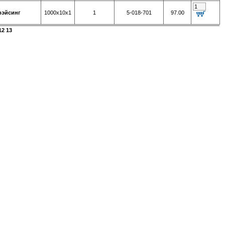
 рэйсинг
1000х10х1
1
5-018-701
97.00
12
13