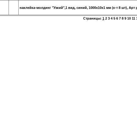
наклейка-молдинг "Узкий",1 вид, синий, 1000х10х1 мм (к-т 8 шт), Арт
Страницы:
1
2
3
4
5
6
7
8
9
10
11