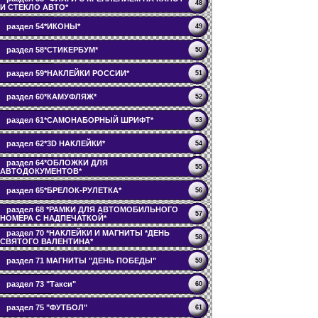
48
И СТЕКЛО АВТО*
раздел 54*ИКОНЫ*
49
раздел 58*СТИКЕРБУМ*
50
раздел 59*НАКЛЕЙКИ РОССИИ*
51
раздел 60*КАМУФЛЯЖ*
52
раздел 61*САМОНАБОРНЫЙ ШРИФТ*
53
раздел 62*3D НАКЛЕЙКИ*
54
раздел 64*ОБЛОЖКИ ДЛЯ
55
АВТОДОКУМЕНТОВ*
раздел 65*БРЕЛОК-РУЛЕТКА*
56
раздел 68 *РАМКИ ДЛЯ АВТОМОБИЛЬНОГО
57
НОМЕРА С НАДПЕЧАТКОЙ*
раздел 70 *НАКЛЕЙКИ И МАГНИТЫ *ДЕНЬ
58
СВЯТОГО ВАЛЕНТИНА*
раздел 71 МАГНИТЫ "ДЕНЬ ПОБЕДЫ"
59
раздел 73 "Такси"
60
раздел 75 "ФУТБОЛ"
61