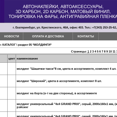
г. Екатеринбург, ул. Крестинского, 46А, офис 403. Тел.: +7(343) 253-25-62,
НОВОСТИ
ОПЛАТА И ДОСТАВКА
КОНТАКТЫ
е:
КАТАЛОГ
\
раздел 05 *МОЛДИНГИ*
Страницы:
1
2
3
4
5
6
7
8
9
10
11
цвет
наименование
молдинг "Шашечки-такси"8 см, цвета в ассортименте, комплект 4 шт.
молдинг "Широкий", цвета в ассортименте, комплект 8 шт.
молдинг на борта (к-т на две стороны), в ассортименте
молдинг универсальный "4х4 GRAND PRIX", серый, 2000х160х1 мм, (к-т
рэйсинг
молдинг универсальный "4х4 GRAND PRIX", синий, 2000х160х1 мм, (к-т