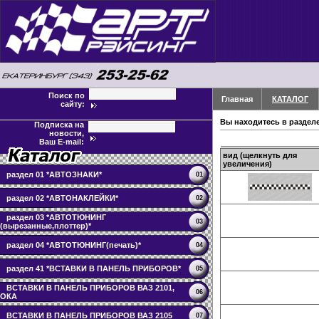
Поиск по
Главная
КАТАЛОГ
сайту:
Вы находитесь в раздел
Подписка на
новости,
Ваш E-mail:
вид (щелкнуть для
увеличения)
раздел 01 *АВТОЗНАКИ*
01
раздел 02 *АВТОНАКЛЕЙКИ*
02
раздел 03 *АВТОТЮНИНГ
03
(вырезанные,плоттер)*
раздел 04 *АВТОТЮНИНГ(печать)*
04
раздел 41 *ВСТАВКИ В ПАНЕЛЬ ПРИБОРОВ*
05
ВСТАВКИ В ПАНЕЛЬ ПРИБОРОВ ВАЗ 2101,
06
ОКА
ВСТАВКИ В ПАНЕЛЬ ПРИБОРОВ ВАЗ 2105
07