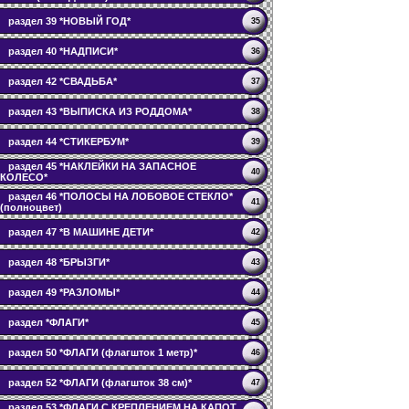
раздел 39 *НОВЫЙ ГОД*
35
раздел 40 *НАДПИСИ*
36
раздел 42 *СВАДЬБА*
37
раздел 43 *ВЫПИСКА ИЗ РОДДОМА*
38
раздел 44 *СТИКЕРБУМ*
39
раздел 45 *НАКЛЕЙКИ НА ЗАПАСНОЕ
40
КОЛЕСО*
раздел 46 *ПОЛОСЫ НА ЛОБОВОЕ СТЕКЛО*
41
(полноцвет)
раздел 47 *В МАШИНЕ ДЕТИ*
42
раздел 48 *БРЫЗГИ*
43
раздел 49 *РАЗЛОМЫ*
44
раздел *ФЛАГИ*
45
раздел 50 *ФЛАГИ (флагшток 1 метр)*
46
раздел 52 *ФЛАГИ (флагшток 38 см)*
47
раздел 53 *ФЛАГИ С КРЕПЛЕНИЕМ НА КАПОТ