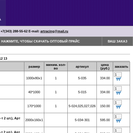
 +7(343) 288-55-62 Е-mail:
artracing@mail.ru
НАЖМИТЕ, ЧТОБЫ СКАЧАТЬ ОПТОВЫЙ ПРАЙС
ВАШ ЗАКАЗ
12
13
миним. кол-
цена
размер
артикул
заказать
во
(руб.)
1000х80х1
1
5-035
334.00
40*1000
1
5-015
334.00
170*1000
1
5-024,025,027,026
150.00
 2 шт.), Арт
2000х160х1
5-034-301
595.00
 2 шт.), Арт