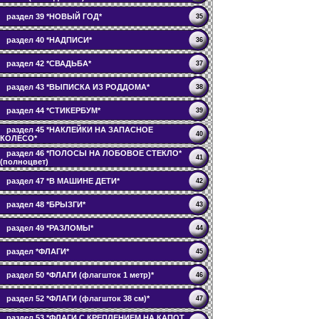
раздел 39 *НОВЫЙ ГОД*
35
раздел 40 *НАДПИСИ*
36
раздел 42 *СВАДЬБА*
37
раздел 43 *ВЫПИСКА ИЗ РОДДОМА*
38
раздел 44 *СТИКЕРБУМ*
39
раздел 45 *НАКЛЕЙКИ НА ЗАПАСНОЕ
40
КОЛЕСО*
раздел 46 *ПОЛОСЫ НА ЛОБОВОЕ СТЕКЛО*
41
(полноцвет)
раздел 47 *В МАШИНЕ ДЕТИ*
42
раздел 48 *БРЫЗГИ*
43
раздел 49 *РАЗЛОМЫ*
44
раздел *ФЛАГИ*
45
раздел 50 *ФЛАГИ (флагшток 1 метр)*
46
раздел 52 *ФЛАГИ (флагшток 38 см)*
47
раздел 53 *ФЛАГИ С КРЕПЛЕНИЕМ НА КАПОТ