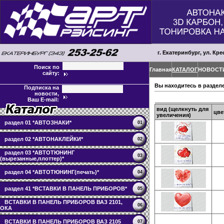
г. Екатеринбург, ул. Кре
Поиск по
Главная
КАТАЛОГ
НОВОСТ
сайту:
Вы находитесь в раздел
Подписка на
новости,
Ваш E-mail:
вид (щелкнуть для
цве
увеличения)
раздел 01 *АВТОЗНАКИ*
01
раздел 02 *АВТОНАКЛЕЙКИ*
02
раздел 03 *АВТОТЮНИНГ
03
(вырезанные,плоттер)*
раздел 04 *АВТОТЮНИНГ(печать)*
04
раздел 41 *ВСТАВКИ В ПАНЕЛЬ ПРИБОРОВ*
05
ВСТАВКИ В ПАНЕЛЬ ПРИБОРОВ ВАЗ 2101,
06
ОКА
ВСТАВКИ В ПАНЕЛЬ ПРИБОРОВ ВАЗ 2105
07