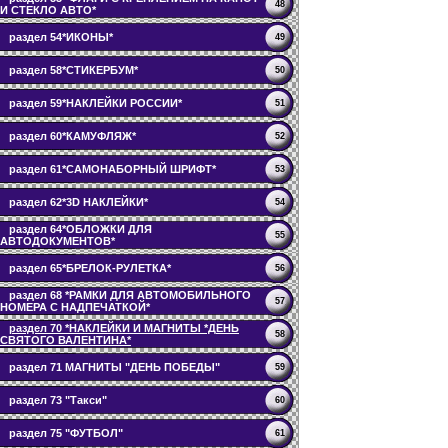
48
И СТЕКЛО АВТО*
раздел 54*ИКОНЫ*
49
раздел 58*СТИКЕРБУМ*
50
раздел 59*НАКЛЕЙКИ РОССИИ*
51
раздел 60*КАМУФЛЯЖ*
52
раздел 61*САМОНАБОРНЫЙ ШРИФТ*
53
раздел 62*3D НАКЛЕЙКИ*
54
раздел 64*ОБЛОЖКИ ДЛЯ
55
АВТОДОКУМЕНТОВ*
раздел 65*БРЕЛОК-РУЛЕТКА*
56
раздел 68 *РАМКИ ДЛЯ АВТОМОБИЛЬНОГО
57
НОМЕРА С НАДПЕЧАТКОЙ*
раздел 70 *НАКЛЕЙКИ И МАГНИТЫ *ДЕНЬ
58
СВЯТОГО ВАЛЕНТИНА*
раздел 71 МАГНИТЫ "ДЕНЬ ПОБЕДЫ"
59
раздел 73 "Такси"
60
раздел 75 "ФУТБОЛ"
61