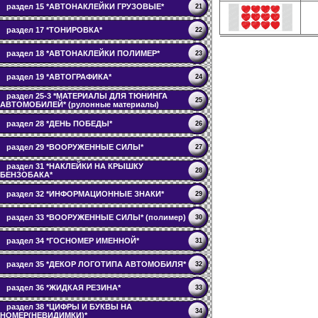
раздел 15 *АВТОНАКЛЕЙКИ ГРУЗОВЫЕ*
21
раздел 17 *ТОНИРОВКА*
22
раздел 18 *АВТОНАКЛЕЙКИ ПОЛИМЕР*
23
раздел 19 *АВТОГРАФИКА*
24
раздел 25-3 *МАТЕРИАЛЫ ДЛЯ ТЮНИНГА
25
АВТОМОБИЛЕЙ* (рулонные материалы)
раздел 28 *ДЕНЬ ПОБЕДЫ*
26
раздел 29 *ВООРУЖЕННЫЕ СИЛЫ*
27
раздел 31 *НАКЛЕЙКИ НА КРЫШКУ
28
БЕНЗОБАКА*
раздел 32 *ИНФОРМАЦИОННЫЕ ЗНАКИ*
29
раздел 33 *ВООРУЖЕННЫЕ СИЛЫ* (полимер)
30
раздел 34 *ГОСНОМЕР ИМЕННОЙ*
31
раздел 35 *ДЕКОР ЛОГОТИПА АВТОМОБИЛЯ*
32
раздел 36 *ЖИДКАЯ РЕЗИНА*
33
раздел 38 *ЦИФРЫ И БУКВЫ НА
34
НОМЕР(НЕВИДИМКИ)*